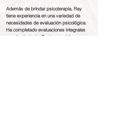
Además de brindar psicoterapia, Ray
tiene experiencia en una variedad de
necesidades de evaluación psicológica.
Ha completado evaluaciones integrales
para lo siguiente: Trastornos del
aprendizaje (lectura, matemáticas,
escritura); TDAH; Refugiados, Asilo y
Deportación; Asuntos de los veteranos;
Discapacidad Psicológica; y evaluación
general de la personalidad.
Planes de seguro aceptados:
BCBS,
BCN, Aetna, ASR, Cofinity, Priority Health,
fuera de la red, pago privado
Actualmente, Ray no acepta nuevos
clientes en este momento.